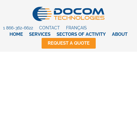
1 866-362-6622
CONTACT
FRANÇAIS
HOME
SERVICES
SECTORS OF ACTIVITY
ABOUT
REQUEST A QUOTE
Chez DOCOM Technologies,
nous transformons vos
besoins en solutions
concrètes, sur mesure.
Depuis 1998, nous nous
sommes imposés comme le
leader québécois dans la