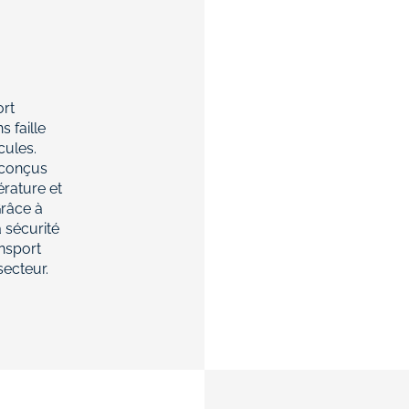
ort
s faille
cules.
 conçus
érature et
Grâce à
a sécurité
ansport
secteur.