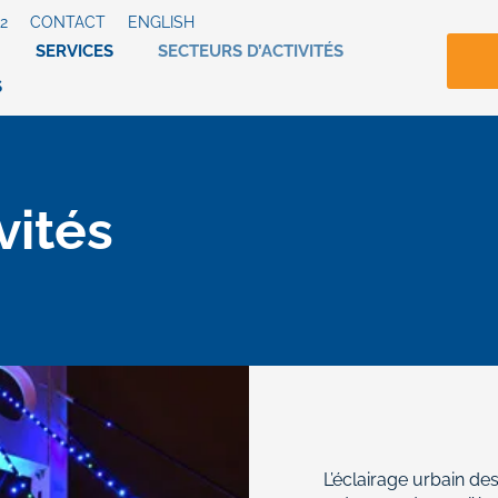
22
CONTACT
ENGLISH
SERVICES
SECTEURS D’ACTIVITÉS
S
vités
L’éclairage urbain des