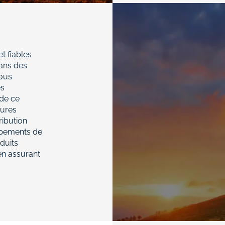
et fiables
dans des
ous
es
 de ce
tures
ribution
uipements de
duits
en assurant