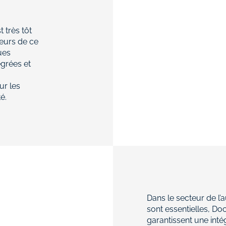
 très tôt
ieurs de ce
ues
égrées et
ur les
é.
Dans le secteur de l’a
sont essentielles, Do
garantissent une inté