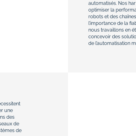
automatisés. Nos har
optimiser la perform
robots et des chaîn
l’importance de la fiab
nous travaillons en é
concevoir des solutio
de l’automatisation 
cessitent
er une
ons des
éseaux de
stèmes de