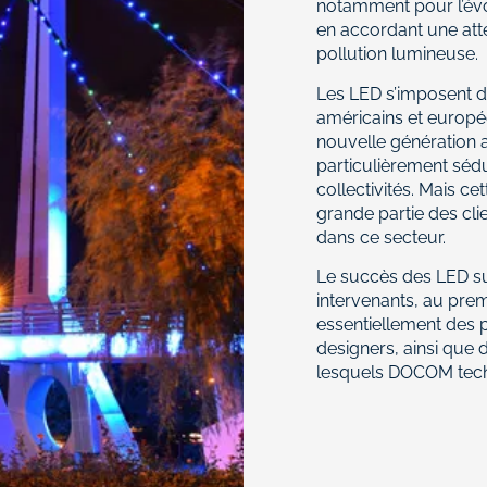
notamment pour l’évol
en accordant une atte
pollution lumineuse.
Les LED s’imposent d
américains et europée
nouvelle génération 
particulièrement sédu
collectivités. Mais 
grande partie des cl
dans ce secteur.
Le succès des LED sus
intervenants, au pre
essentiellement des p
designers, ainsi que d
lesquels DOCOM techno